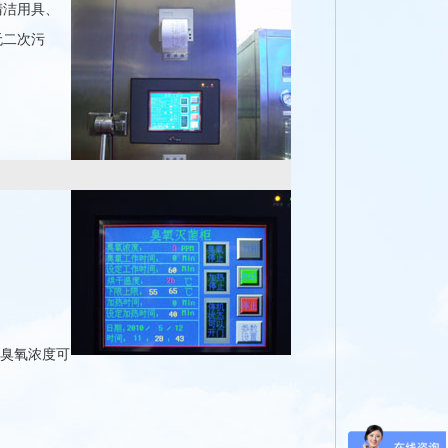
清洁用具、
无二次污
，臭氧浓度可