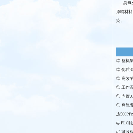
臭氧灭菌
原辅材料
染。
◎ 整机
◎ 优质
◎ 高效
◎ 工作
◎ 内置
◎ 臭氧
达500P
◎ PL
◎ 可以